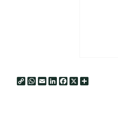
Copy
WhatsApp
Email
LinkedIn
Facebook
X
Share
Link