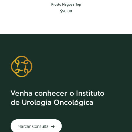
SELECT OPTIONS
Presto Nagoya Top
$
90.00
Venha conhecer o Instituto
de Urologia Oncológica
Marcar Consulta