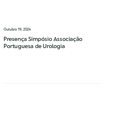
Outubro 19, 2024
Presença Simpósio Associação
Portuguesa de Urologia
Dr. Tiago Ribeiro de Oliveira cirurgião
convidado do Programa Visiting Professor
da Associação Europeia de Urologia na…
0 Comments
1 Minute