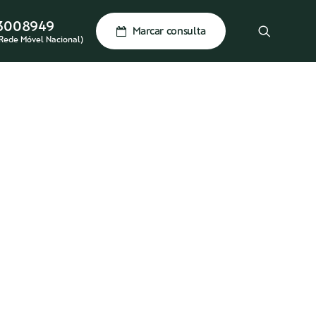
3008949
Marcar consulta
Rede Móvel Nacional)