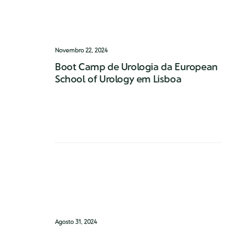
Novembro 22, 2024
Boot Camp de Urologia da European
School of Urology em Lisboa
O Dr. Daniel Oliveira Reis foi convidado a
participar no programa televisivo “Médico
da Casa”, da SIC Mulher, no…
0 Comments
1 Minutes
Agosto 31, 2024