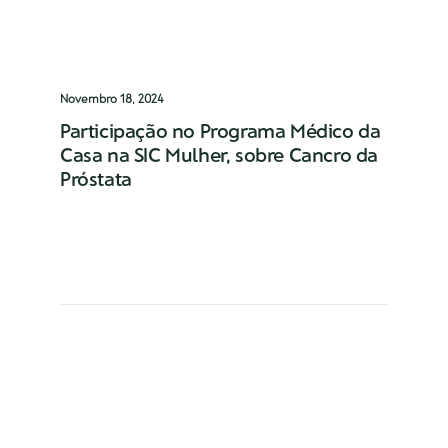
Novembro 18, 2024
Participação no Programa Médico da
Casa na SIC Mulher, sobre Cancro da
Próstata
O Dr. Daniel Oliveira Reis foi convidado a
participar no programa televisivo “Médico
da Casa”, da SIC Mulher, no…
0 Comments
1 Minutes