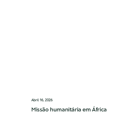
Abril 16, 2026
Missão humanitária em África
Integrado no Programa Novos Horizontes
do Instituto Marquês de Valle Flor, a