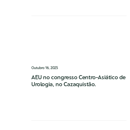
missão de Urologia teve como objetivo…
0 Comments
1 Minute
Outubro 16, 2025
AEU no congresso Centro-Asiático de
Urologia, no Cazaquistão.
O Dr. Tiago Ribeiro de Oliveira foi um dos
coordenadores e palestrantes do Curso da
European School of Urology
0 Comments
1 Minute