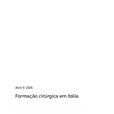
Abril 9, 2026
Formação cirúrgica em Itália
Fundador do Instituto de Urologia
Oncológica, Dr. Tiago Ribeiro de Oliveira