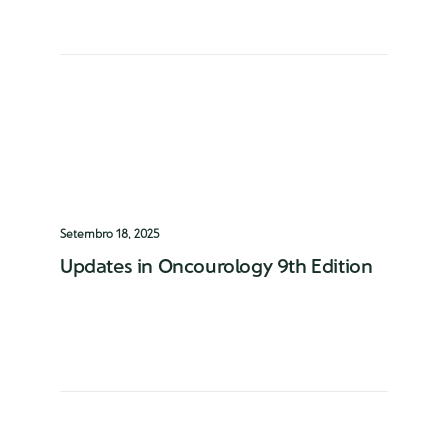
representou a Associação Europeia de…
0 Comments
1 Minute
Setembro 18, 2025
Updates in Oncourology 9th Edition
Participação em mais um Updates in
Oncourology pelo fundadores do Instituto
de Urologia Oncológica
0 Comments
1 Minute