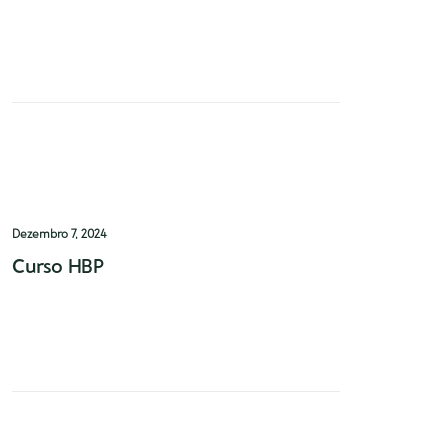
Dr. Tiago Ribeiro de Oliveira e Dr. Daniel
Oliveira Reis, estiveram presentes em mais
um congresso da Associação…
0 Comments
1 Minute
Dezembro 7, 2024
Curso HBP
Curso Surgical Treatment of Benign
Prostatic Hiperplasia, na Nova Medical
School
0 Comments
1 Minutes