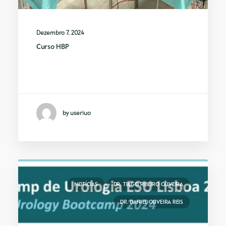
Dezembro 7, 2024
Curso HBP
Curso Surgical Treatment of Benign
Prostatic Hiperplasia,…
by useriuo
NOTÍCIAS
DR. TIAGO RIBEIRO OLIVEIRA
DR. DANIEL OLIVEIRA REIS