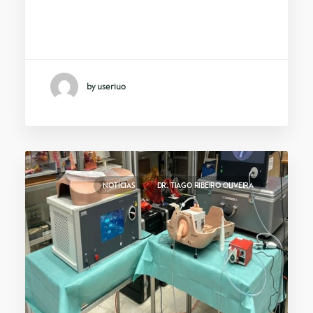
Participação em mais um Updates in
Oncourology pelo…
by useriuo
NOTÍCIAS
DR. TIAGO RIBEIRO OLIVEIRA