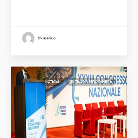
Integrado no Programa Novos
Horizontes do Instituto Marquês…
by useriuo
NOTÍCIAS
DR. TIAGO RIBEIRO OLIVEIRA