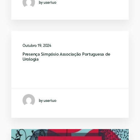
by useriuo
Outubro 19, 2024
Presença Simpósio Associação Portuguesa de
Urologia
Dr. Tiago Ribeiro de Oliveira cirurgião
convidado do…
by useriuo