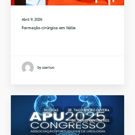
Abril 9, 2026
Formação cirúrgica em Itália
Fundador do Instituto de Urologia
Oncológica, Dr. Tiago…
by useriuo
NOTÍCIAS
DR. TIAGO RIBEIRO OLIVEIRA
DR. DANIEL OLIVEIRA REIS